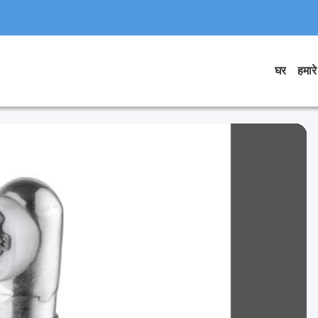
घर
हमारे 